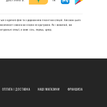
ься з курячого філе та з додаванням пікантних спецій. Але смак цього
 насиченості смаків ви ніколи не куштували. Як і зазвичай, ми
туральні спеції, а саме: сіль, перець, цукор,
ОПЛАТА І ДОСТАВКА
НАШІ МАГАЗИНИ
ФРАНШИЗА