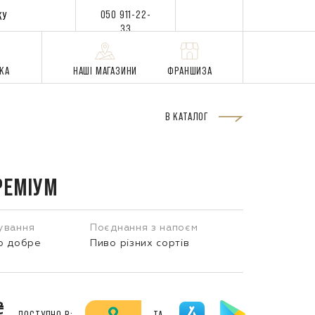
050 911-22-
КУ
33
ВКА
НАШІ МАГАЗИНИ
ФРАНШИЗА
В КАТАЛОГ
РЕМІУМ
ування
Поєднання з напоєм
со добре
Пиво різних сортів
₴
ДОСТУПНО В:
ТА