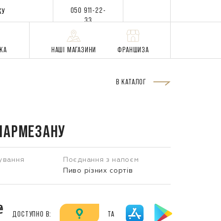
050 911-22-
КУ
33
ВКА
НАШІ МАГАЗИНИ
ФРАНШИЗА
В КАТАЛОГ
ПАРМЕЗАНУ
ування
Поєднання з напоєм
Пиво різних сортів
₴
ДОСТУПНО В:
ТА