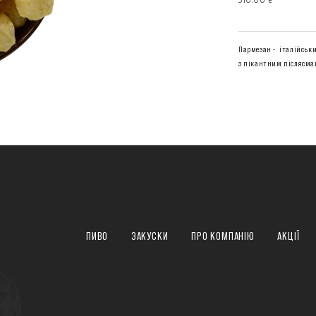
310.00 ₴
Пармезан - італійськи
з пікантним післясма
ПИВО
ЗАКУСКИ
ПРО КОМПАНІЮ
АКЦІЇ