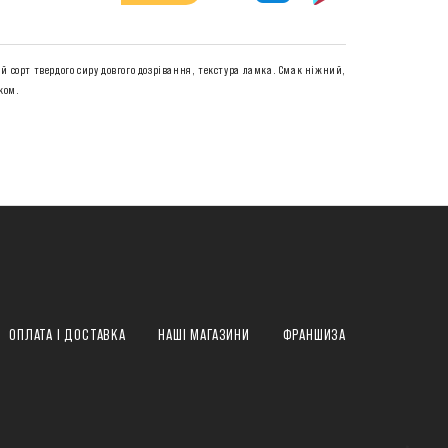
й сорт твердого сиру довгого дозрівання, текстура ламка. Смак ніжний,
ком.
ОПЛАТА І ДОСТАВКА
НАШІ МАГАЗИНИ
ФРАНШИЗА