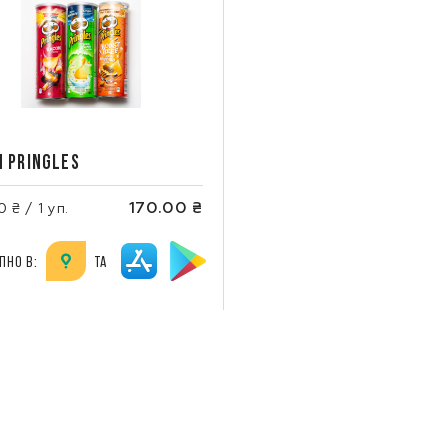
И PRINGLES
170.00 ₴
0 ₴ / 1 уп.
ПНО В:
ТА