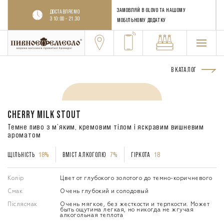
ЗАМОВЛЯЙ В GLOVO ТА НАШОМУ
ДОСТАВЛЯЄМО
З 10:00 - 21.30
МОБІЛЬНОМУ ДОДАТКУ
В КАТАЛОГ
CHERRY MILK STOUT
Темне пиво з м’яким, кремовим тілом і яскравим вишневим
ароматом
ЩІЛЬНІСТЬ
18%
ВМІСТ АЛКОГОЛЮ
7%
ГІРКОТА
18
Колір
Цвет от глубокого золотого до темно-коричневого
Смак
Очень глубокий и солодовый
Післясмак
Очень мягкое, без жесткости и терпкости. Может
быть ощутима легкая, но никогда не жгучая
алкогольная теплота