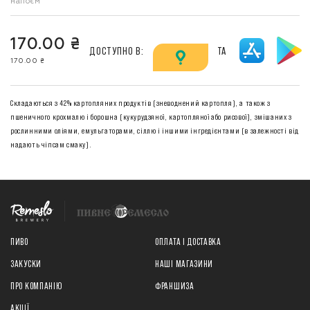
напоєм
170.00 ₴
ДОСТУПНО В:
ТА
170.00 ₴
Складаються з 42% картопляних продуктів (зневоднений картопля), а також з
пшеничного крохмалю і борошна (кукурудзяної, картопляної або рисової), змішаних з
рослинними оліями, емульгаторами, сіллю і іншими інгредієнтами (в залежності від
надають чіпсам смаку).
ПИВО
ОПЛАТА І ДОСТАВКА
ЗАКУСКИ
НАШІ МАГАЗИНИ
ПРО КОМПАНІЮ
ФРАНШИЗА
АКЦІЇ