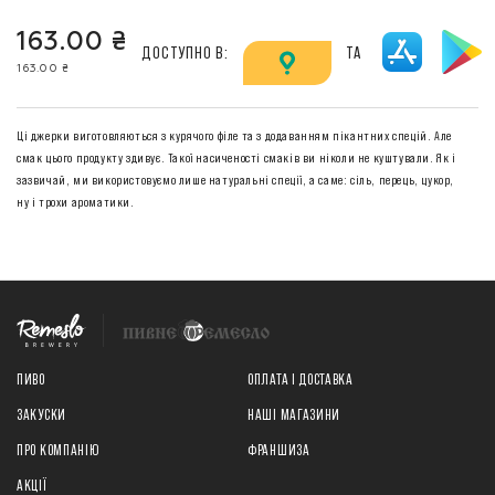
163.00 ₴
ДОСТУПНО В:
ТА
163.00 ₴
Ці джерки виготовляються з курячого філе та з додаванням пікантних спецій. Але
смак цього продукту здивує. Такої насиченості смаків ви ніколи не куштували. Як і
зазвичай, ми використовуємо лише натуральні спеції, а саме: сіль, перець, цукор,
ну і трохи ароматики.
ПИВО
ОПЛАТА І ДОСТАВКА
ЗАКУСКИ
НАШІ МАГАЗИНИ
ПРО КОМПАНІЮ
ФРАНШИЗА
АКЦІЇ