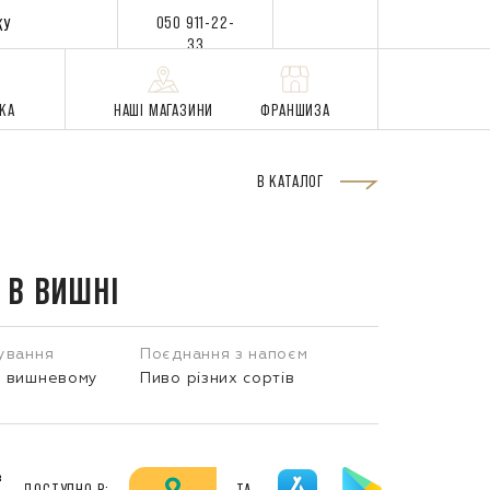
050 911-22-
КУ
33
ВКА
НАШІ МАГАЗИНИ
ФРАНШИЗА
В КАТАЛОГ
 В ВИШНІ
ування
Поєднання з напоєм
у вишневому
Пиво різних сортів
я
₴
ДОСТУПНО В:
ТА