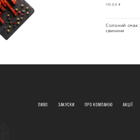
110.00 ₴
Солоний смак 
свинини
ПИВО
ЗАКУСКИ
ПРО КОМПАНІЮ
АКЦІЇ