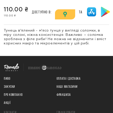
110.00 ₴
ДОСТУПНО В:
ТА
110.00 ₴
Тунець в'ялений - м'ясо тунця у вигляді соломки, в
міру солоні, ніжна консистенція. Важливо – соломка
зроблена з філе риби! Не можна не відзначити і вміст
корисних макро та мікроелементів у цій рибі.
ПИВО
ОПЛАТА І ДОСТАВКА
ЗАКУСКИ
НАШІ МАГАЗИНИ
ПРО КОМПАНІЮ
ФРАНШИЗА
АКЦІЇ
КОНТАКТИ:
ГРАФІК РОБОТИ