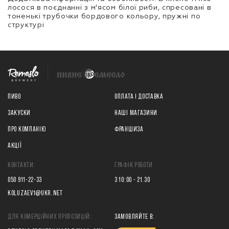
лосося в поєднанні з м'ясом білої риби, спресовані в
тоненькі трубочки бордового кольору, пружні по
структурі
ПИВО
ОПЛАТА І ДОСТАВКА
ЗАКУСКИ
НАШІ МАГАЗИНИ
ПРО КОМПАНІЮ
ФРАНШИЗА
АКЦІЇ
КОНТАКТИ:
ГРАФІК РОБОТИ
050 911-22-33
З 10:00 - 21.30
KOLUZAEV1@UKR.NET
ДЛЯ КОМЕРЦІЙНИХ ПРОПОЗИЦІЙ:
ЗАМОВЛЯЙТЕ В: