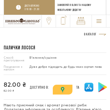
ЗАМОВЛЯЙ В GLOVO ТА НАШОМУ
ДОСТАВЛЯЄМО
З 10:00 - 21.30
МОБІЛЬНОМУ ДОДАТКУ
В КАТАЛОГ
ПАЛИЧКИ ЛОСОСЯ
Спосіб
В'ялення/сушіння
приготування
Поєднання з
Дуже добре підходить до будь-яких сортам пива
напоєм
82.00 ₴
ДОСТУПНО В:
ТА
82.00 ₴
Мають приємний смак і аромат річкової риби.
Додаткова інформація та особливості: В'ялене м'ясо